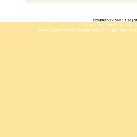
POWERED BY SMF 1.1.20
|
S
2: include(../counters.php): f
Файл: /home/l/levsha/levshei.net/public_html/forumsmf