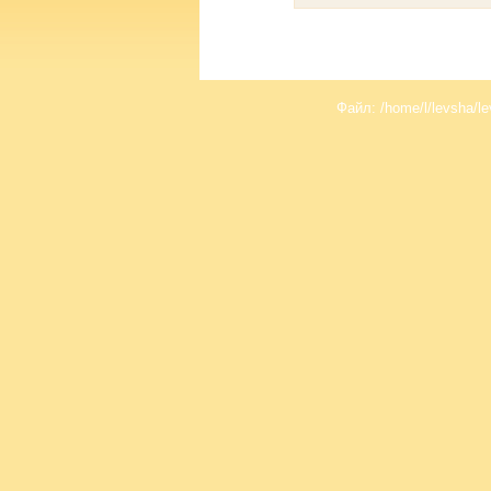
Файл: /home/l/levsha/le