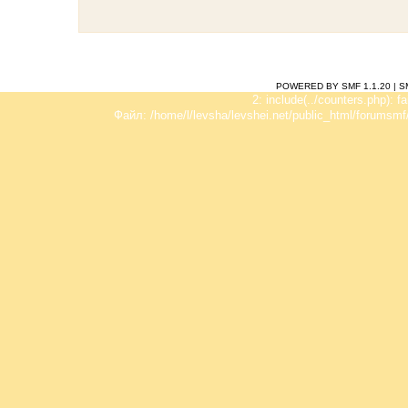
POWERED BY SMF 1.1.20
|
S
2: include(../counters.php): f
Файл: /home/l/levsha/levshei.net/public_html/forumsmf