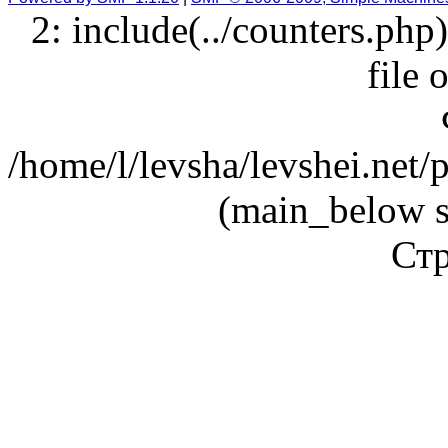
2: include(../counters.php
file 
/home/l/levsha/levshei.net
(main_below s
Стр