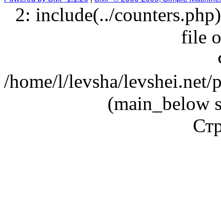
2: include(../counters.php
file 
/home/l/levsha/levshei.net
(main_below s
Стр