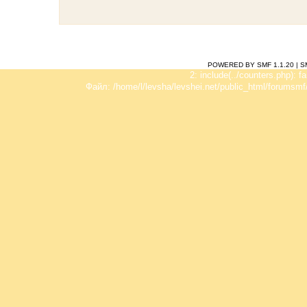
POWERED BY SMF 1.1.20
|
S
2: include(../counters.php): f
Файл: /home/l/levsha/levshei.net/public_html/forumsmf