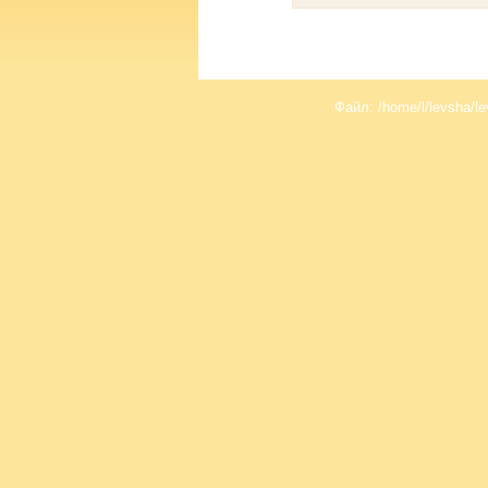
Файл: /home/l/levsha/le