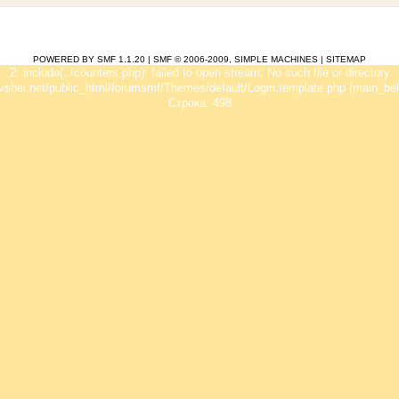
POWERED BY SMF 1.1.20
|
SMF © 2006-2009, SIMPLE MACHINES
|
SITEMAP
2: include(../counters.php): failed to open stream: No such file or directory
vshei.net/public_html/forumsmf/Themes/default/Login.template.php (main_bel
Строка: 498