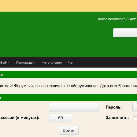
Добро пожаловать,
Гост
Войти
Регистрация
Фотогалерея
Чат
ие
атели! Форум закрыт на техническое обслуживание. Дата возобновления
а
Пароль:
сессии (в минутах):
Запомнить: