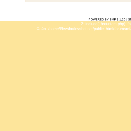
POWERED BY SMF 1.1.20
|
S
2: include(../counters.php): f
Файл: /home/l/levsha/levshei.net/public_html/forumsmf