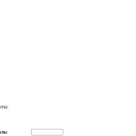
оты:
ль: