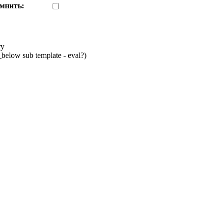
мнить:
ry
below sub template - eval?)