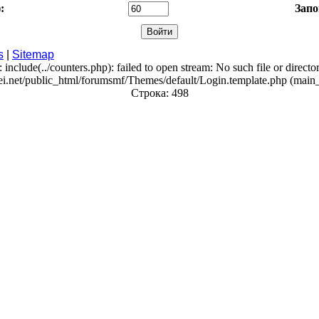
:
Запо
s
|
Sitemap
: include(../counters.php): failed to open stream: No such file or directo
ei.net/public_html/forumsmf/Themes/default/Login.template.php (main_
Строка: 498