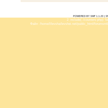
POWERED BY SMF 1.1.20
|
S
2: include(../counters.php): f
Файл: /home/l/levsha/levshei.net/public_html/forumsmf