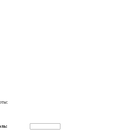
оты:
ль: