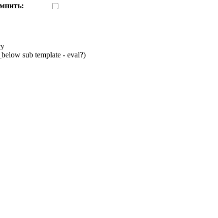
мнить:
ry
below sub template - eval?)