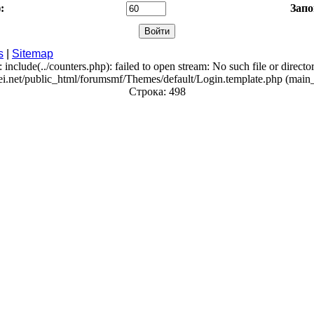
:
Запо
s
|
Sitemap
: include(../counters.php): failed to open stream: No such file or directo
ei.net/public_html/forumsmf/Themes/default/Login.template.php (main_
Строка: 498