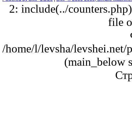
2: include(../counters.php
file 
/home/l/levsha/levshei.net
(main_below s
Стр