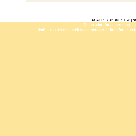
POWERED BY SMF 1.1.20
|
S
2: include(../counters.php): f
Файл: /home/l/levsha/levshei.net/public_html/forumsmf