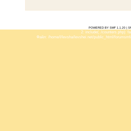
POWERED BY SMF 1.1.20
|
S
2: include(../counters.php): f
Файл: /home/l/levsha/levshei.net/public_html/forumsmf