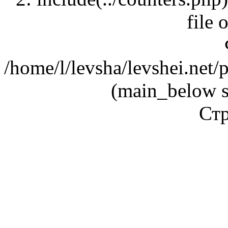
file 
/home/l/levsha/levshei.net
(main_below s
Стр