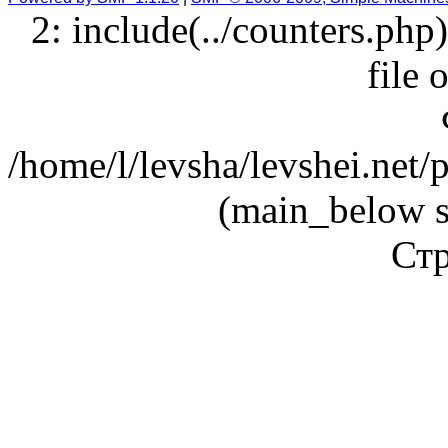
2: include(../counters.php
file 
/home/l/levsha/levshei.net
(main_below s
Стр