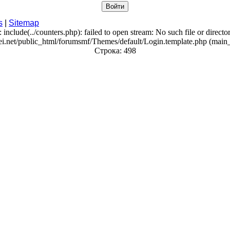
s
|
Sitemap
: include(../counters.php): failed to open stream: No such file or directo
ei.net/public_html/forumsmf/Themes/default/Login.template.php (main_
Строка: 498