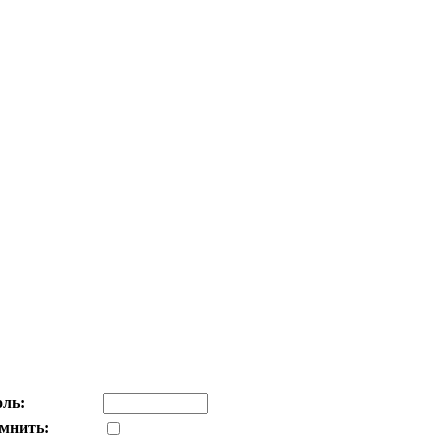
ль:
мнить: