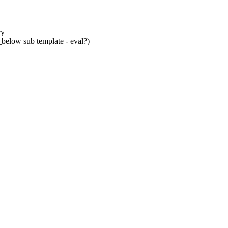
ry
below sub template - eval?)