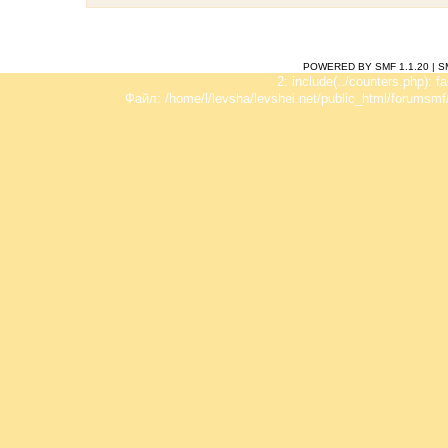
POWERED BY SMF 1.1.20
|
S
2: include(../counters.php): f
Файл: /home/l/levsha/levshei.net/public_html/forumsmf