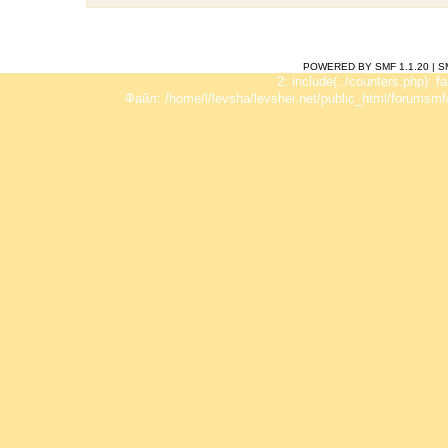
POWERED BY SMF 1.1.20
|
S
2: include(../counters.php): f
Файл: /home/l/levsha/levshei.net/public_html/forumsmf