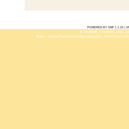
POWERED BY SMF 1.1.20
|
S
2: include(../counters.php): f
Файл: /home/l/levsha/levshei.net/public_html/forumsmf