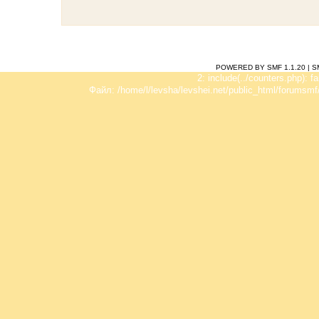
POWERED BY SMF 1.1.20
|
S
2: include(../counters.php): f
Файл: /home/l/levsha/levshei.net/public_html/forumsmf