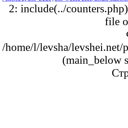
2: include(../counters.php
file 
/home/l/levsha/levshei.net
(main_below s
Стр